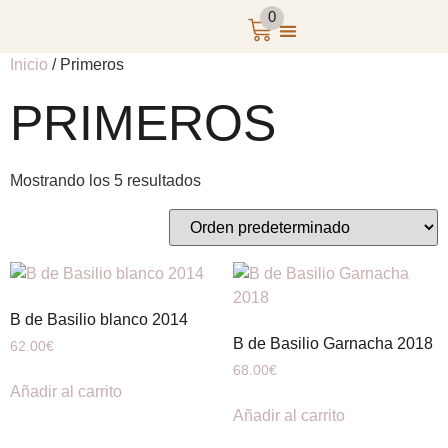
0
Inicio
/ Primeros
PRIMEROS
Mostrando los 5 resultados
B de Basilio blanco 2014
B de Basilio Garnacha 2018
62.00
€
68.00
€
Añadir al carrito
Añadir al carrito